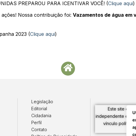
NIDAS PREPAROU PARA ICENTIVAR VOCÊ! (
Clique aqui
)
 ações! Nossa contribuição foi:
Vazamentos de água em via
panha 2023 (
Clique aqui
)
Legislação
Editorial
Este site é uma
U
Cidadania
independente e nã
e
Perfil
vínculo político 
a
Contato
c