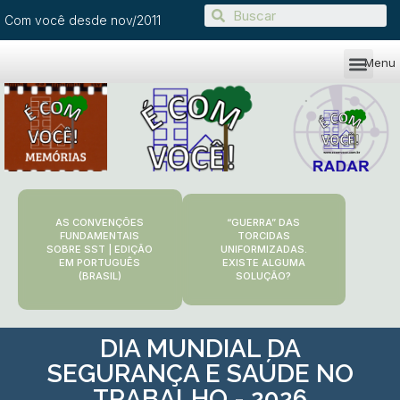
Com você desde nov/2011
Menu
AS CONVENÇÕES
“GUERRA” DAS
FUNDAMENTAIS
TORCIDAS
SOBRE SST | EDIÇÃO
UNIFORMIZADAS.
EM PORTUGUÊS
EXISTE ALGUMA
(BRASIL)
SOLUÇÃO?
DIA MUNDIAL DA
SEGURANÇA E SAÚDE NO
TRABALHO - 2026