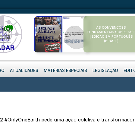
AS CONVENÇÕES
FUNDAMENTAIS SOBRE SST
| EDIÇÃO EM PORTUGUÊS
(BRASIL)
HO
ATUALIDADES
MATÉRIAS ESPECIAIS
LEGISLAÇÃO
EDIT
22
#OnlyOneEarth pede uma ação coletiva e transformadora